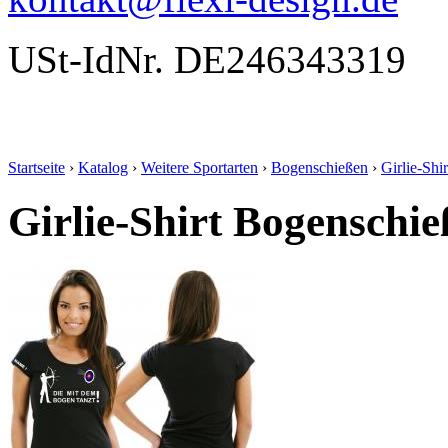
USt-IdNr. DE246343319
Startseite
›
Katalog
›
Weitere Sportarten
›
Bogenschießen
›
Girlie-Shir
Girlie-Shirt Bogenschi