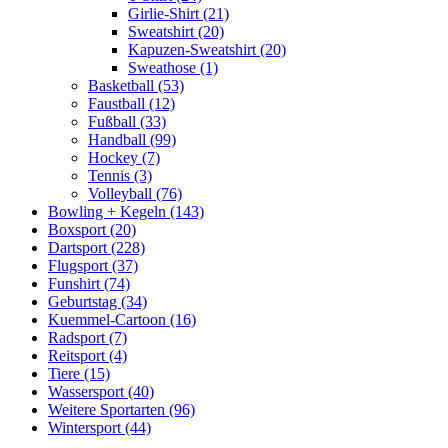
Girlie-Shirt (21)
Sweatshirt (20)
Kapuzen-Sweatshirt (20)
Sweathose (1)
Basketball (53)
Faustball (12)
Fußball (33)
Handball (99)
Hockey (7)
Tennis (3)
Volleyball (76)
Bowling + Kegeln (143)
Boxsport (20)
Dartsport (228)
Flugsport (37)
Funshirt (74)
Geburtstag (34)
Kuemmel-Cartoon (16)
Radsport (7)
Reitsport (4)
Tiere (15)
Wassersport (40)
Weitere Sportarten (96)
Wintersport (44)