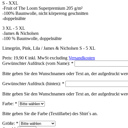
S - XXL
-Fruit of The Loom Superpremium 205 g/m²
-100% Baumwolle, nicht körpereng geschnitten
-doppelnähte
3 XL - 5 XL
-James & Nicholsen
-100 % Baumwolle, doppelnähte
Limegrün, Pink, Lila / James & Nicholsen S - 5 XL
Preis:
19,90 €
inkl. MwSt
excluding
Versandkosten
Gewünschter Aufdruck (vorn Name):
*
Bitte geben Sie den Wunschnamen oder Text an, der aufgedruckt werd
Gewünschter Aufdruck (hinten):
*
Bitte geben Sie den Wunschnamen oder Text an, der aufgedruckt werd
Farbe:
*
Bitte geben Sie die Farbe (Textilfarbe) des Shirt´s an.
Größe:
*