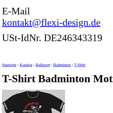
E-Mail
kontakt@flexi-design.de
USt-IdNr. DE246343319
Startseite
›
Katalog
›
Ballsport
›
Badminton
›
T-Shirt
T-Shirt Badminton Mot